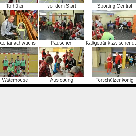
Torhüter
vor dem Start
Sporting Central
ktorianachwuchs
Päuschen
Kaltgetränk zwischend
Waterhouse
Auslosung
Torschützenkönig