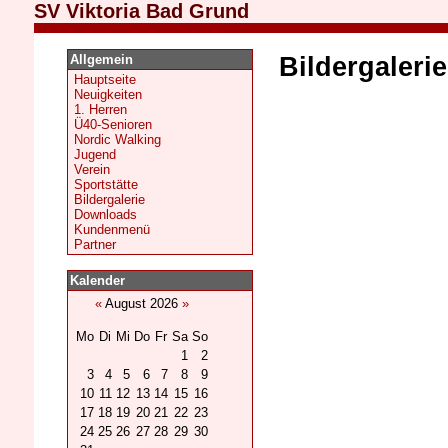
SV Viktoria Bad Grund
Allgemein
Bildergalerie
Hauptseite
Neuigkeiten
1. Herren
Ü40-Senioren
Nordic Walking
Jugend
Verein
Sportstätte
Bildergalerie
Downloads
Kundenmenü
Partner
Kalender
«
August 2026
»
Mo
Di
Mi
Do
Fr
Sa
So
1
2
3
4
5
6
7
8
9
10
11
12
13
14
15
16
17
18
19
20
21
22
23
24
25
26
27
28
29
30