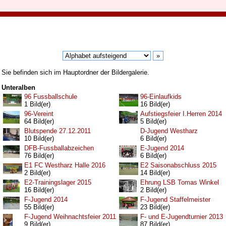
Sie befinden sich im Hauptordner der Bildergalerie.
Unteralben
96 Fussballschule
96-Einlaufkids
1 Bild(er)
16 Bild(er)
96-Vereint
Aufstiegsfeier I.Herren 2014
64 Bild(er)
5 Bild(er)
Blutspende 27.12.2011
D-Jugend Westharz
10 Bild(er)
6 Bild(er)
DFB-Fussballabzeichen
E-Jugend 2014
76 Bild(er)
6 Bild(er)
E1 FC Westharz Halle 2016
E2 Saisonabschluss 2015
2 Bild(er)
14 Bild(er)
E2-Trainingslager 2015
Ehrung LSB Tomas Winkel
16 Bild(er)
2 Bild(er)
F-Jugend 2014
F-Jugend Staffelmeister
55 Bild(er)
23 Bild(er)
F-Jugend Weihnachtsfeier 2011
F- und E-Jugendturnier 2013
9 Bild(er)
87 Bild(er)