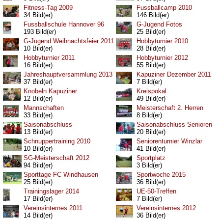
Fitness-Tag 2009
Fussballcamp 2010
34 Bild(er)
146 Bild(er)
Fussballschule Hannover 96
G-Jugend Fotos
193 Bild(er)
25 Bild(er)
G-Jugend Weihnachtsfeier 2011
Hobbyturnier 2010
10 Bild(er)
28 Bild(er)
Hobbyturnier 2011
Hobbyturnier 2012
16 Bild(er)
55 Bild(er)
Jahreshauptversammlung 2013
Kapuziner Dezember 2011
37 Bild(er)
7 Bild(er)
Knobeln Kapuziner
Kreispokal
12 Bild(er)
49 Bild(er)
Mannschaften
Meisterschaft 2. Herren
33 Bild(er)
8 Bild(er)
Saisonabschluss
Saisonabschluss Senioren
13 Bild(er)
20 Bild(er)
Schnuppertraining 2010
Seniorenturnier Winzlar
10 Bild(er)
41 Bild(er)
SG-Meisterschaft 2012
Sportplatz
94 Bild(er)
3 Bild(er)
Sporttage FC Windhausen
Sportwoche 2015
25 Bild(er)
36 Bild(er)
Trainingslager 2014
UE-50-Treffen
17 Bild(er)
7 Bild(er)
Vereinsinternes 2011
Vereinsinternes 2012
14 Bild(er)
36 Bild(er)