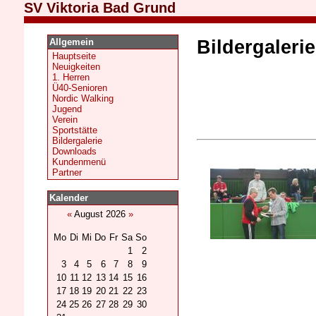
SV Viktoria Bad Grund
Allgemein
Bildergalerie
Hauptseite
Neuigkeiten
1. Herren
Ü40-Senioren
Nordic Walking
Jugend
Verein
Sportstätte
Bildergalerie
Downloads
Kundenmenü
Partner
Kalender
«
August 2026
»
Mo
Di
Mi
Do
Fr
Sa
So
1
2
3
4
5
6
7
8
9
10
11
12
13
14
15
16
17
18
19
20
21
22
23
24
25
26
27
28
29
30