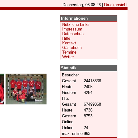
Donnerstag, 06.08.26 |
Druckansicht
Informationen
Nützliche Links
Impressum
Datenschutz
Hilfe
Kontakt
Gästebuch
Termine
Wetter
Statistik
Besucher
Gesamt
24418338
Heute
2405
Gestern
4284
Hits
Gesamt
67499868
Heute
4736
Gestern
8753
Online
Online
24
max. online
963