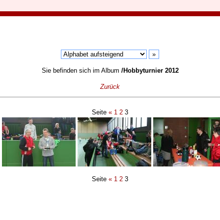
Sie befinden sich im Album
/Hobbyturnier 2012
Zurück
Seite
«
1
2
3
Seite
«
1
2
3