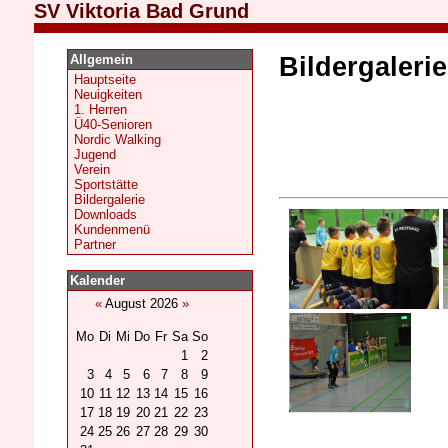
SV Viktoria Bad Grund
Allgemein
Bildergalerie
Hauptseite
Neuigkeiten
1. Herren
Ü40-Senioren
Nordic Walking
Jugend
Verein
Sportstätte
Bildergalerie
Downloads
Kundenmenü
Partner
Kalender
«
August 2026
»
Mo
Di
Mi
Do
Fr
Sa
So
1
2
3
4
5
6
7
8
9
10
11
12
13
14
15
16
17
18
19
20
21
22
23
24
25
26
27
28
29
30