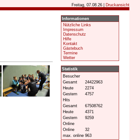
Freitag, 07.08.26 |
Druckansicht
Informationen
Nützliche Links
Impressum
Datenschutz
Hilfe
Kontakt
Gästebuch
Termine
Wetter
Statistik
Besucher
Gesamt
24422963
Heute
2274
Gestern
4757
Hits
Gesamt
67508762
Heute
4371
Gestern
9259
Online
Online
32
max. online
963