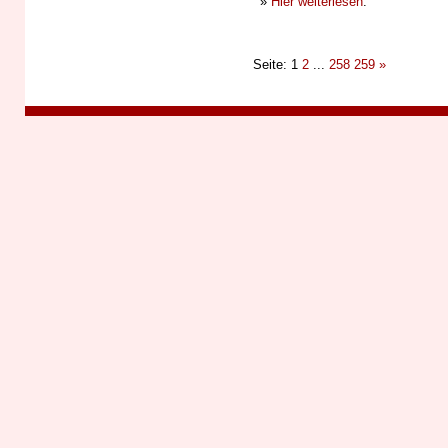
»
Hier weiterlesen
.
Seite: 1
2
...
258
259
»