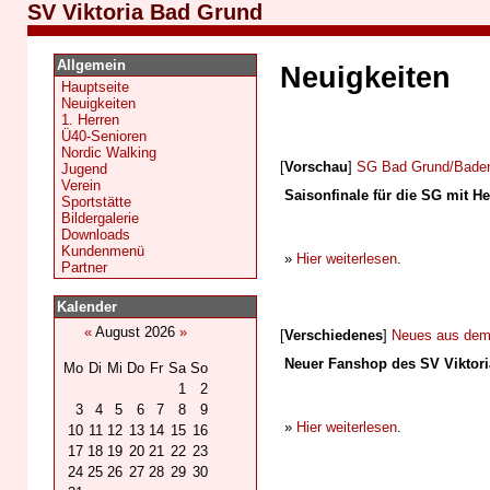
SV Viktoria Bad Grund
Allgemein
Neuigkeiten
Hauptseite
Neuigkeiten
1. Herren
Ü40-Senioren
Nordic Walking
[
Vorschau
]
SG Bad Grund/Bade
Jugend
Verein
Saisonfinale für die SG mit H
Sportstätte
Bildergalerie
Downloads
Kundenmenü
»
Hier weiterlesen
.
Partner
Kalender
«
August 2026
»
[
Verschiedenes
]
Neues aus dem 
Neuer Fanshop des SV Viktoria
Mo
Di
Mi
Do
Fr
Sa
So
1
2
3
4
5
6
7
8
9
»
Hier weiterlesen
.
10
11
12
13
14
15
16
17
18
19
20
21
22
23
24
25
26
27
28
29
30