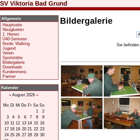
SV Viktoria Bad Grund
Allgemein
Bildergalerie
Hauptseite
Neuigkeiten
1. Herren
Ü40-Senioren
Nordic Walking
Sie befinden
Jugend
Verein
Sportstätte
Bildergalerie
Downloads
Kundenmenü
Partner
Kalender
«
August 2026
»
Mo
Di
Mi
Do
Fr
Sa
So
1
2
3
4
5
6
7
8
9
10
11
12
13
14
15
16
17
18
19
20
21
22
23
24
25
26
27
28
29
30