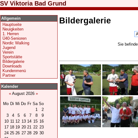
SV Viktoria Bad Grund
Allgemein
Bildergalerie
Hauptseite
Neuigkeiten
1. Herren
Ü40-Senioren
Nordic Walking
Sie befind
Jugend
Verein
Sportstätte
Bildergalerie
Downloads
Kundenmenü
Partner
Kalender
«
August 2026
»
Mo
Di
Mi
Do
Fr
Sa
So
1
2
3
4
5
6
7
8
9
10
11
12
13
14
15
16
17
18
19
20
21
22
23
24
25
26
27
28
29
30