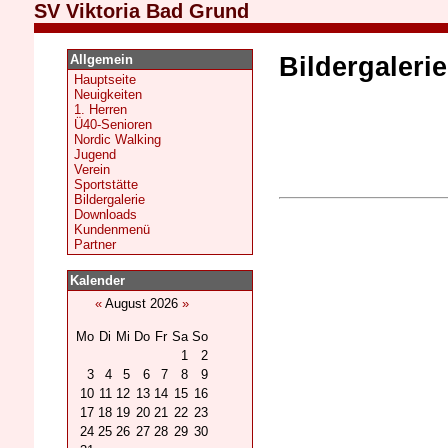
SV Viktoria Bad Grund
Allgemein
Bildergalerie
Hauptseite
Neuigkeiten
1. Herren
Ü40-Senioren
Nordic Walking
Jugend
Verein
Sportstätte
Bildergalerie
Downloads
Kundenmenü
Partner
Kalender
«
August 2026
»
Mo
Di
Mi
Do
Fr
Sa
So
1
2
3
4
5
6
7
8
9
10
11
12
13
14
15
16
17
18
19
20
21
22
23
24
25
26
27
28
29
30