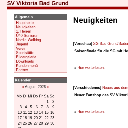
SV Viktoria Bad Grund
Allgemein
Neuigkeiten
Hauptseite
Neuigkeiten
1. Herren
Ü40-Senioren
Nordic Walking
[
Vorschau
]
SG Bad Grund/Bade
Jugend
Verein
Saisonfinale für die SG mit H
Sportstätte
Bildergalerie
Downloads
Kundenmenü
»
Hier weiterlesen
.
Partner
Kalender
«
August 2026
»
[
Verschiedenes
]
Neues aus dem 
Neuer Fanshop des SV Viktoria
Mo
Di
Mi
Do
Fr
Sa
So
1
2
3
4
5
6
7
8
9
»
Hier weiterlesen
.
10
11
12
13
14
15
16
17
18
19
20
21
22
23
24
25
26
27
28
29
30