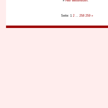
»
Hier weiterlesen
.
Seite: 1
2
...
258
259
»