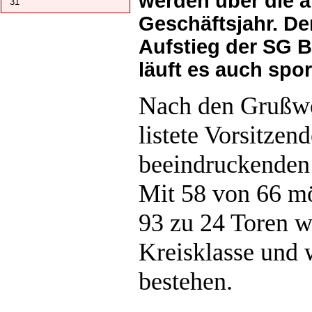
werden über die 
31
Geschäftsjahr. De
Aufstieg der SG B
läuft es auch spor
Nach den Grußwo
listete Vorsitze
beeindruckenden
M
it 58 von 66 m
93 zu 24 Toren w
Kreisklasse und w
bestehen.