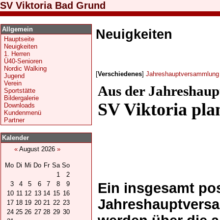
SV Viktoria Bad Grund
Allgemein
Neuigkeiten
Hauptseite
Neuigkeiten
1. Herren
Ü40-Senioren
Nordic Walking
[
Verschiedenes
]
Jahreshauptversammlung 
Jugend
Verein
Aus der Jahreshau
Sportstätte
Bildergalerie
SV Viktoria pl
Downloads
Kundenmenü
Partner
Kalender
«
August 2026
»
Mo
Di
Mi
Do
Fr
Sa
So
1
2
3
4
5
6
7
8
9
Ein insgesamt pos
10
11
12
13
14
15
16
Jahreshauptversa
17
18
19
20
21
22
23
24
25
26
27
28
29
30